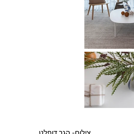
צילום- הגר דופלט